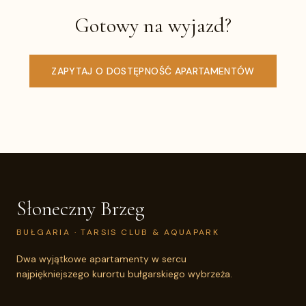
Gotowy na wyjazd?
ZAPYTAJ O DOSTĘPNOŚĆ APARTAMENTÓW
Słoneczny Brzeg
BUŁGARIA ·
TARSIS CLUB & AQUAPARK
Dwa wyjątkowe apartamenty w sercu
najpiękniejszego kurortu bułgarskiego wybrzeża.