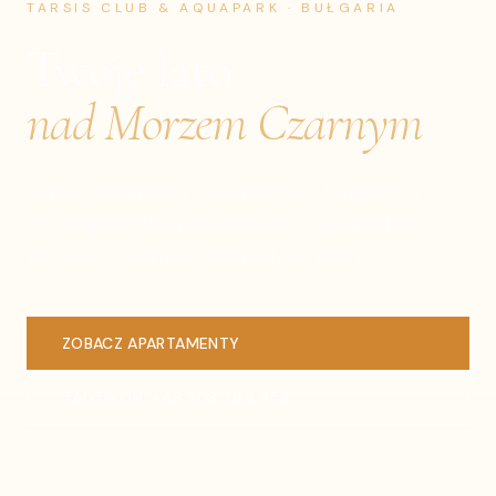
TARSIS CLUB & AQUAPARK
· BUŁGARIA
Twoje lato
nad Morzem Czarnym
Dwa apartamenty na parterze z tarasem, w
czterogwiazdkowym resorcie z aquaparkiem —
wszystko o kilkuset metrach od plaży.
ZOBACZ APARTAMENTY
ZADZWOŃ:
+48 508 244 858